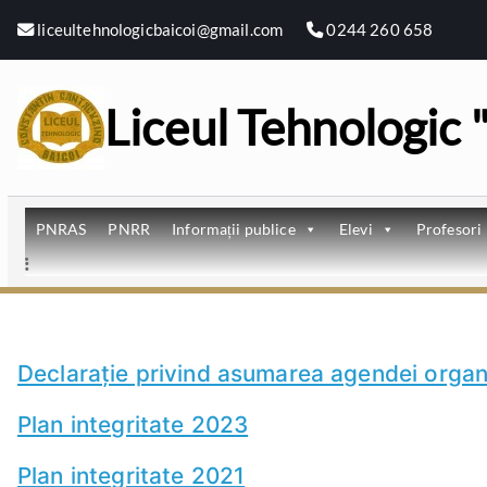
Sari
liceultehnologicbaicoi@gmail.com
0244 260 658
la
conținut
Liceul Tehnologic
PNRAS
PNRR
Informații publice
Elevi
Profesori
Declarație privind asumarea agendei orga
Plan integritate 2023
Plan integritate 2021