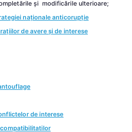
mpletările și modificările ulterioare;
ategiei naționale anticorupție
țiilor de avere și de interese
pantouflage
nflictelor de interese
compatibilitatilor