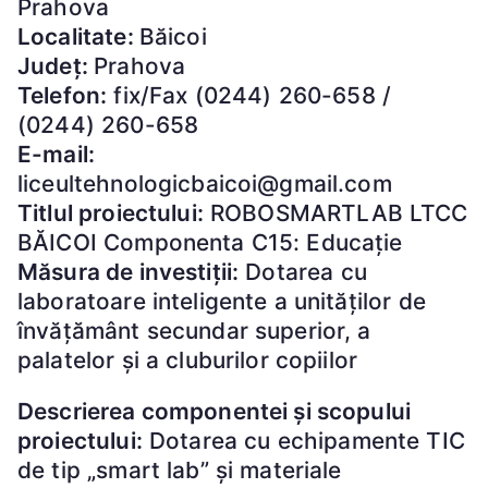
Prahova
Localitate:
Băicoi
Județ:
Prahova
Telefon:
fix/Fax (0244) 260-658 /
(0244) 260-658
E-mail:
liceultehnologicbaicoi@gmail.com
Titlul proiectului:
ROBOSMARTLAB LTCC
BĂICOI Componenta C15: Educație
Măsura de investiții:
Dotarea cu
laboratoare inteligente a unităților de
învățământ secundar superior, a
palatelor și a cluburilor copiilor
Descrierea componentei și scopului
proiectului:
Dotarea cu echipamente TIC
de tip „smart lab” și materiale