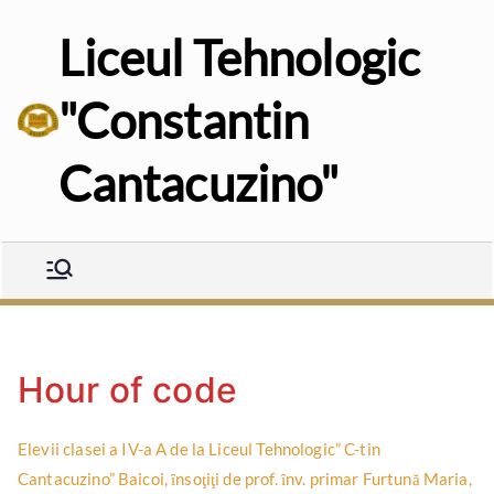
Sari
Liceul Tehnologic
la
conținut
"Constantin
Cantacuzino"
Hour of code
Elevii clasei a IV-a A de la Liceul Tehnologic” C-tin
Cantacuzino” Baicoi, ȋnsoţiţi de prof. ȋnv. primar Furtună Maria,