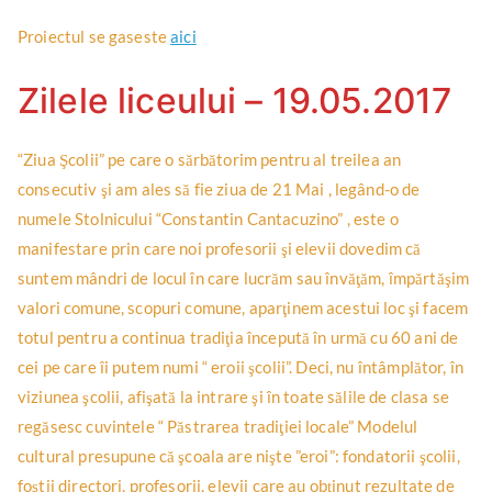
Proiectul se gaseste
aici
Zilele liceului – 19.05.2017
“Ziua Şcolii” pe care o sărbătorim pentru al treilea an
consecutiv şi am ales să fie ziua de 21 Mai , legând-o de
numele Stolnicului “Constantin Cantacuzino” , este o
manifestare prin care noi profesorii şi elevii dovedim că
suntem mândri de locul în care lucrăm sau învăţăm, împărtăşim
valori comune, scopuri comune, aparţinem acestui loc şi facem
totul pentru a continua tradiţia începută în urmă cu 60 ani de
cei pe care îi putem numi “ eroii şcolii”. Deci, nu întâmplător, în
viziunea şcolii, afişată la intrare şi în toate sălile de clasa se
regăsesc cuvintele “ Păstrarea tradiţiei locale” Modelul
cultural presupune că şcoala are nişte ”eroi”: fondatorii şcolii,
foştii directori, profesorii, elevii care au obţinut rezultate de