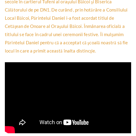
secole în cartierul Tufeni al oraşului Băicoi şi Biserica
Călătorului de pe DN1. De curând , prin hotărâre a Consiliului
Local Băicoi, Părintelui Daniel i-a fost acordat titlul de
Cetăţean de Onoare al Oraşului Băicoi. Înmânarea oficială a
titlului se face în cadrul unei ceremonii festive. Îi mulţumim
Părintelui Daniel pentru că a acceptat că şcoală noastră să fie
locul în care a primit această înalta distincţie.