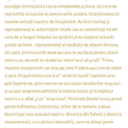
excepţie la învăţătură sau la olimpiadele şcolare, cei care ne
reprezintă cu succes la concursurile şcolare, făcând cunoscut
numele unităţii noastre de învăţământ. Au fost invitaţi şi
reprezentanţi ai autorităţilor locale sau ai comunităţii locale
care de-a lungul timpului au sprijinit şi au susţinut această
şcoală: primari , reprezentanţi ai mediului de afaceri din oraş
etc care, prin lucrurile bune pe care le-au facut pentru liceul
nostru, au devenit la rândul lor niste” eroi ali şcolii”. Trăim,
muncim, învăţăm într-un oraş pe care îl iubim aşa cum ne iubim
şi ţara. Oraşul nostru are şi el “ eroii lui locali”, oameni care,
prin faptele lor, prin ceea ce ne lasă nouă locuitorilor oraşului ,
şi-au pus amprenta definitiv în istoria locală. Şi în mijlocul
nostru s-a aflat şi un “ erou local”, Părintele Daniel Iarca, preot
paroh la Biserica Călătorului, ctitor de la temelie a doua
biserici pe raza orasului nostru : Biserica din Tufeni, o biserică
monumentală, cu o pictură deosebită, care va dăinui peste