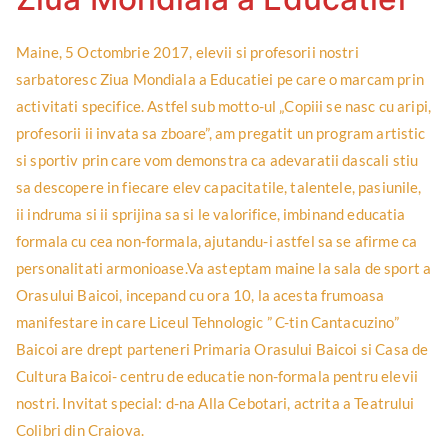
Maine, 5 Octombrie 2017, elevii si profesorii nostri
sarbatoresc Ziua Mondiala a Educatiei pe care o marcam prin
activitati specifice. Astfel sub motto-ul „Copiii se nasc cu aripi,
profesorii ii invata sa zboare”, am pregatit un program artistic
si sportiv prin care vom demonstra ca adevaratii dascali stiu
sa descopere in fiecare elev capacitatile, talentele, pasiunile,
ii indruma si ii sprijina sa si le valorifice, imbinand educatia
formala cu cea non-formala, ajutandu-i astfel sa se afirme ca
personalitati armonioase.Va asteptam maine la sala de sport a
Orasului Baicoi, incepand cu ora 10, la acesta frumoasa
manifestare in care Liceul Tehnologic ” C-tin Cantacuzino”
Baicoi are drept parteneri Primaria Orasului Baicoi si Casa de
Cultura Baicoi- centru de educatie non-formala pentru elevii
nostri. Invitat special: d-na Alla Cebotari, actrita a Teatrului
Colibri din Craiova.