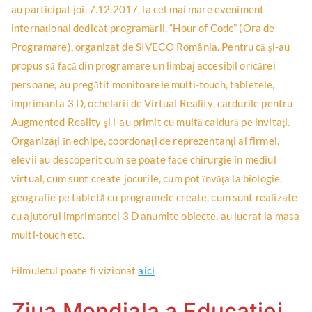
au participat joi, 7.12.2017, la cel mai mare eveniment
internațional dedicat programării, “Hour of Code” (Ora de
Programare), organizat de SIVECO România. Pentru că şi-au
propus să facă din programare un limbaj accesibil oricărei
persoane, au pregătit monitoarele multi-touch, tabletele,
imprimanta 3 D, ochelarii de Virtual Reality, cardurile pentru
Augmented Reality şi i-au primit cu multă caldură pe invitaţi.
Organizaţi ȋn echipe, coordonaţi de reprezentanţi ai firmei,
elevii au descoperit cum se poate face chirurgie în mediul
virtual, cum sunt create jocurile, cum pot ȋnvăţa la biologie,
geografie pe tabletă cu programele create, cum sunt realizate
cu ajutorul imprimantei 3 D anumite obiecte, au lucrat la masa
multi-touch etc.
Filmuletul poate fi vizionat
aici
Ziua Mondiala a Educatiei