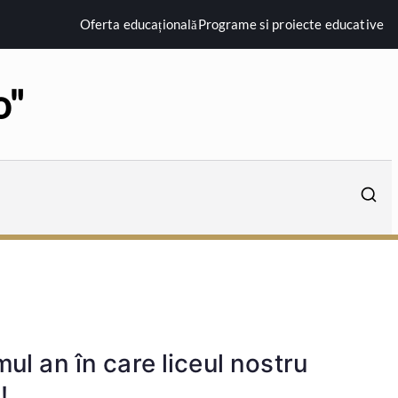
Oferta educațională
Programe si proiecte educative
o"
ul an în care liceul nostru
!