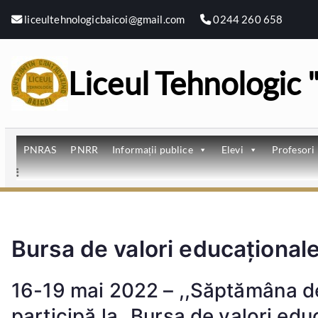
Sari
liceultehnologicbaicoi@gmail.com
0244 260 658
la
conținut
Liceul Tehnologic
PNRAS
PNRR
Informații publice
Elevi
Profesori
Bursa de valori educațional
16-19 mai 2022 – ,,Săptămâna de 
participă la „Bursa de valori educ